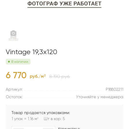
Vintage 19,3x120
В наличии
6 770
руб./м
2
8 190 руб.
Артикул:
P18802211
Остаток:
Уточняйте у менеджера
Товар продается упаковками:
1 упак = 1.16 м
Шт в кор: 5
2
Количество в: